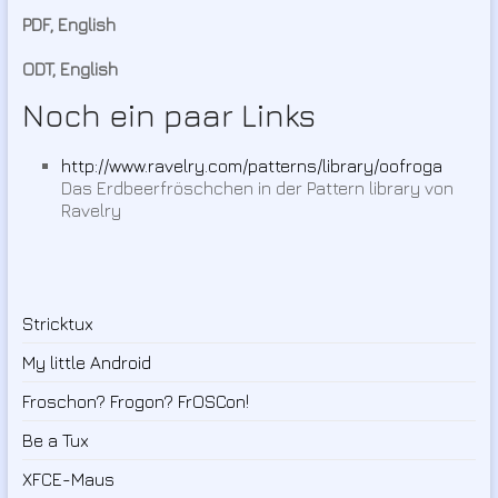
PDF, English
ODT, English
Noch ein paar Links
http://www.ravelry.com/patterns/library/oofroga
Das Erdbeerfröschchen in der Pattern library von
Ravelry
Stricktux
My little Android
Froschon? Frogon? FrOSCon!
Be a Tux
XFCE-Maus