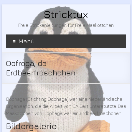
Stricktux
Freie Strickanleitungen für Freie Maskottchen
Menü
Oofroga, da
Erdbeerfröschchen
Oophaga (Stichting Oophaga) war eine niederländische
Organisation, die die Arbeit von CA Cert unterstützte. Das
Maskottchen von Oophaga war ein Erdbeerfröschchen.
Bildergalerie