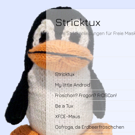
Stricktux
Freie Strickanleitungen für Freie Ma
Stricktux
My little Android
Froschon? Frogon? FrOSCon!
Be a Tux
XFCE-Maus
Oofroga, da Erdbeerfröschchen