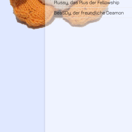
Plussy, das Plus der Fellowship
BeaSDy, der freundliche Deamon