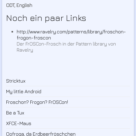
ODT, English
Noch ein paar Links
http://www.ravelry.com/patterns/library/froschon-
frogon-froscon
Der FrOSCon-Frosch in der Pattern library von
Ravelry
Stricktux
My little Android
Froschon? Frogon? FrOSCon!
Be a Tux
XFCE-Maus
Oofroga, da Erdbeerfröschchen