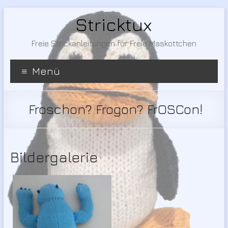
Stricktux
Freie Strickanleitungen für Freie Maskottchen
Menü
Froschon? Frogon? FrOSCon!
Bildergalerie