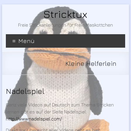
Stricktux
Freie Strickanleitungen für Freie Maskottchen
Menü
Kleine Helferlein
Nadelspiel
Ganz viele Videos auf Deutsch zum Thema Stricken
lernen gibt es auf der Seite Nadelspiel:
http://www.nadelspiel.com/
Direkt zur Übersicht aller Videos geht es hier: